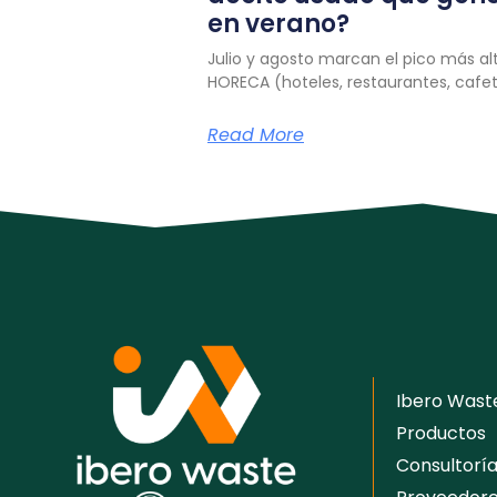
en verano?
Julio y agosto marcan el pico más a
HORECA (hoteles, restaurantes, cafete
Read More
Ibero Wast
Productos
Consultorí