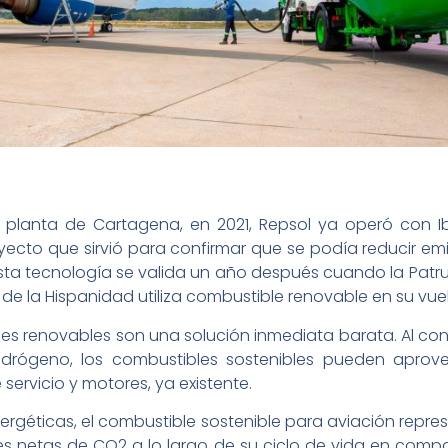
 planta de Cartagena, en 2021, Repsol ya operó con Ib
ayecto que sirvió para confirmar que se podía reducir em
ta tecnología se valida un año después cuando la Patrulla 
a de la Hispanidad utiliza combustible renovable en su vue
les renovables son una solución inmediata barata. Al con
hidrógeno, los combustibles sostenibles pueden aprovec
 servicio y motores, ya existente.
ergéticas, el combustible sostenible para aviación repre
s netas de CO2 a lo largo de su ciclo de vida en compa