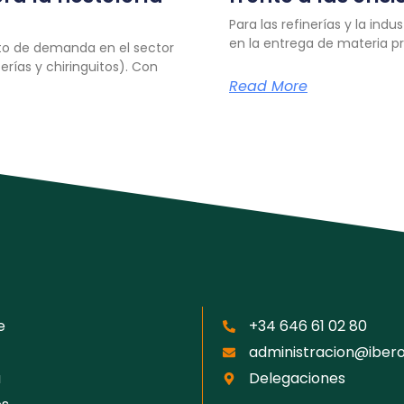
Para las refinerías y la indu
en la entrega de materia p
lto de demanda en el sector
rías y chiringuitos). Con
Read More
e
+34 646 61 02 80
administracion@iber
a
Delegaciones