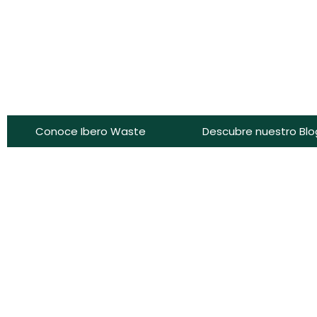
Conoce Ibero Waste
Descubre nuestro Blo
Trading y suministro
internacional de
materias primas
sostenibles para
biocombustibles
Especialistas en UCO y feedstocks avanzados, con